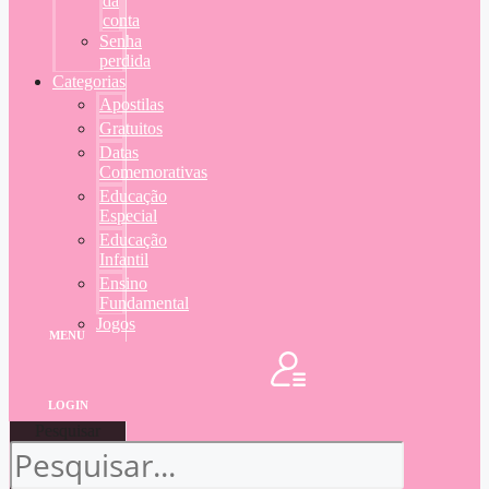
da
conta
Senha
perdida
Categorias
Apostilas
Gratuitos
Datas
Comemorativas
Educação
Especial
Educação
Infantil
Ensino
Fundamental
Jogos
MENU
LOGIN
Pesquisar