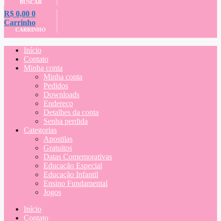
BUSCAR
R$
0,00
0
Carrinho
CARRINHO
Início
Contato
Minha conta
Minha conta
Pedidos
Downloads
Endereço
Detalhes da conta
Senha perdida
Categorias
Apostilas
Gratuitos
Datas Comemorativas
Educação Especial
Educação Infantil
Ensino Fundamental
Jogos
Início
Contato