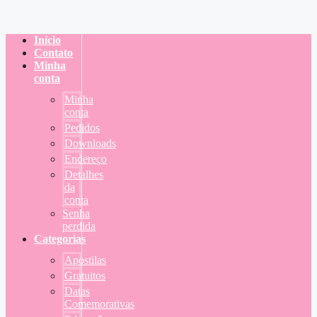
Início
Contato
Minha
conta
Minha
conta
Pedidos
Downloads
Endereço
Detalhes
da
conta
Senha
perdida
Categorias
Apostilas
Gratuitos
Datas
Comemorativas