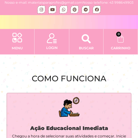
Nosso e-mail: materiaisparaprofes@gmail.com
Nosso telefone: 43 998649903
0
LOGIN
MENU
BUSCAR
CARRINHO
COMO
FUNCIONA
Ação Educacional Imediata
Chegou a hora de selecionar suas atividades e começar. Inicie