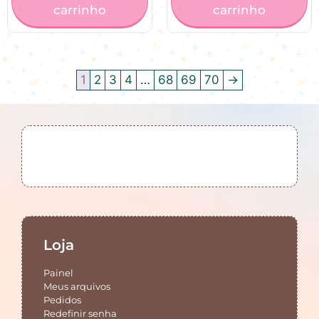
carrinho
carrinho
1
2
3
4
…
68
69
70
→
Loja
Painel
Meus arquivos
Pedidos
Redefinir senha