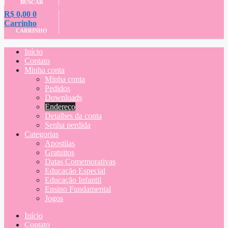
BUSCAR
R$
0,00
0
Carrinho
CARRINHO
Início
Contato
Minha conta
Minha conta
Pedidos
Downloads
Endereço
Detalhes da conta
Senha perdida
Categorias
Apostilas
Gratuitos
Datas Comemorativas
Educação Especial
Educação Infantil
Ensino Fundamental
Jogos
Início
Contato