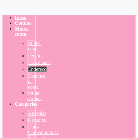
Início
Contato
Minha
conta
Minha
conta
Pedidos
Downloads
Endereço
Detalhes
da
conta
Senha
perdida
Categorias
Apostilas
Gratuitos
Datas
Comemorativas