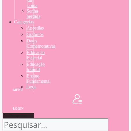
da
conta
Senha
perdida
Categorias
Apostilas
Gratuitos
Datas
Comemorativas
Educação
Especial
Educação
Infantil
Ensino
Fundamental
Jogos
MENU
LOGIN
Pesquisar