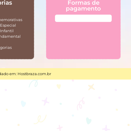
rias
Formas de
pagamento
memorativas
Especial
Infantil
undamental
gorias
ado em: Hostbraza.com.br