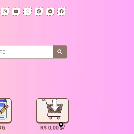
0
R$
0,00
OG