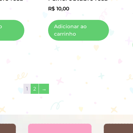
R$
10,00
o
Adicionar ao
carrinho
1
2
→