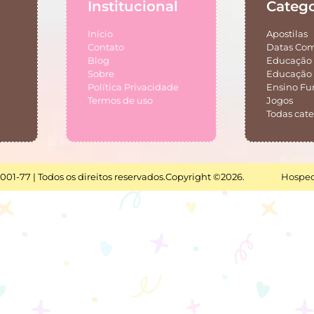
Institucional
Catego
Início
Apostilas
Contato
Datas Co
Blog
Educação 
Sobre
Educação 
Política Privacidade
Ensino F
Termos de uso
Jogos
Todas cate
001-77 | Todos os direitos reservados.
Copyright ©2026.
Hosped