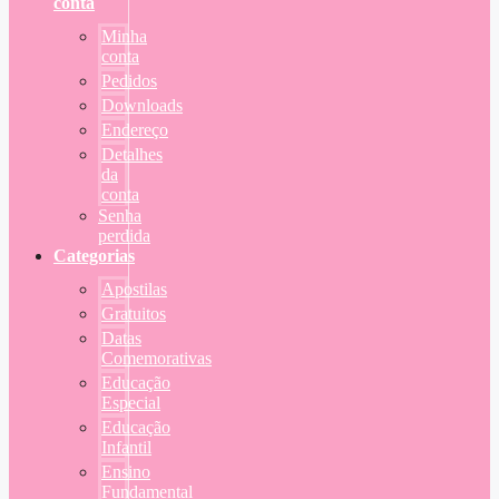
conta
Minha
conta
Pedidos
Downloads
Endereço
Detalhes
da
conta
Senha
perdida
Categorias
Apostilas
Gratuitos
Datas
Comemorativas
Educação
Especial
Educação
Infantil
Ensino
Fundamental