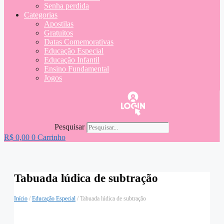
Senha perdida
Categorias
Apostilas
Gratuitos
Datas Comemorativas
Educação Especial
Educação Infantil
Ensino Fundamental
Jogos
Pesquisar
R$
0,00
0
Carrinho
Tabuada lúdica de subtração
Início
/
Educação Especial
/ Tabuada lúdica de subtração