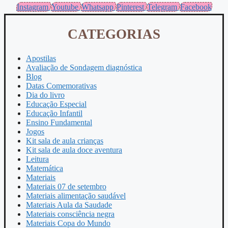
Instagram
Youtube
Whatsapp
Pinterest
Telegram
Facebook
CATEGORIAS
Apostilas
Avaliação de Sondagem diagnóstica
Blog
Datas Comemorativas
Dia do livro
Educação Especial
Educação Infantil
Ensino Fundamental
Jogos
Kit sala de aula crianças
Kit sala de aula doce aventura
Leitura
Matemática
Materiais
Materiais 07 de setembro
Materiais alimentação saudável
Materiais Aula da Saudade
Materiais consciência negra
Materiais Copa do Mundo