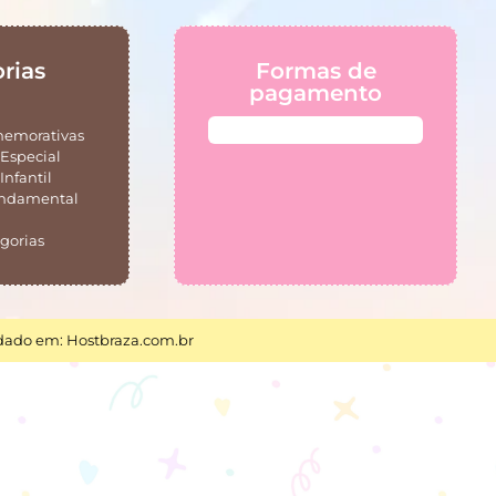
rias
Formas de
pagamento
memorativas
Especial
Infantil
undamental
gorias
ado em: Hostbraza.com.br