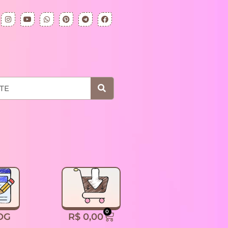
0
R$
0,00
OG