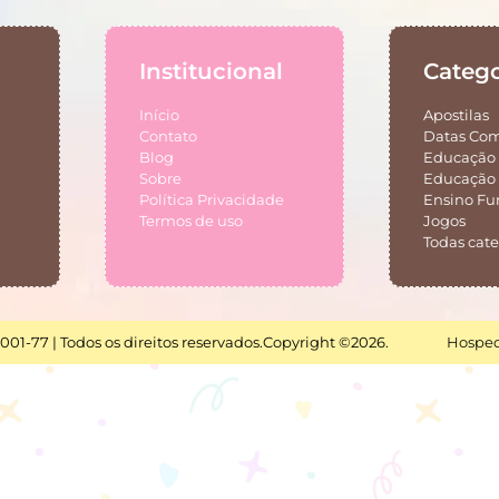
Institucional
Catego
Início
Apostilas
Contato
Datas Co
Blog
Educação 
Sobre
Educação 
Política Privacidade
Ensino F
Termos de uso
Jogos
Todas cate
001-77 | Todos os direitos reservados.
Copyright ©2026.
Hosped