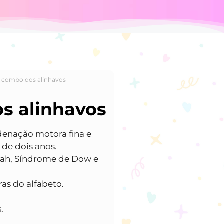
r combo dos alinhavos
s alinhavos
enação motora fina e
 de dois anos.
Tdah, Síndrome de Dow e
as do alfabeto.
.