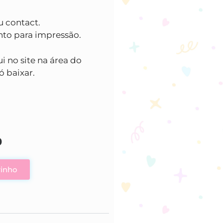
ou contact.
nto para impressão.
ui no site na área do
ó baixar.
0
rinho