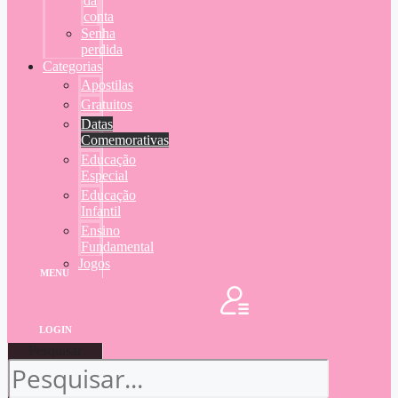
da
conta
Senha
perdida
Categorias
Apostilas
Gratuitos
Datas
Comemorativas
Educação
Especial
Educação
Infantil
Ensino
Fundamental
Jogos
MENU
LOGIN
Pesquisar