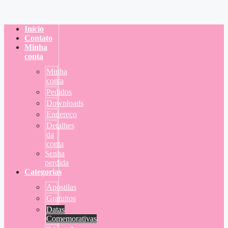
Início
Contato
Minha
conta
Minha
conta
Pedidos
Downloads
Endereço
Detalhes
da
conta
Senha
perdida
Categorias
Apostilas
Gratuitos
Datas
Comemorativas