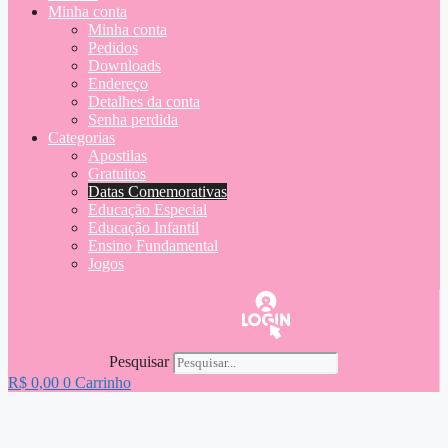
Minha conta
Minha conta
Pedidos
Downloads
Endereço
Detalhes da conta
Senha perdida
Categorias
Apostilas
Gratuitos
Datas Comemorativas
Educação Especial
Educação Infantil
Ensino Fundamental
Jogos
Pesquisar
R$
0,00
0
Carrinho