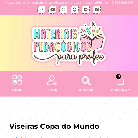
Nosso e-mail: materiaisparaprofes@gmail.com
Nosso telefone: 43 998649903
0
LOGIN
MENU
BUSCAR
CARRINHO
Viseiras Copa do Mundo