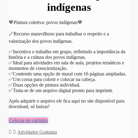
indígenas
🤎Pintura coletiva: povos indígenas🤎
🪄Recurso maravilhoso para trabalhar o respeito e a
valorização dos povos indígenas.
✅️Incentiva o trabalho em grupo, refletindo a importância da
história e a cultura dos povos indígenas.
✅️Ideal para atividades em sala de aula, projetos temáticos e
momentos de conscientização.
✅️Contendo uma opção de mural com 16 páginas ampliadas.
✅️Um coroa para colorir e colocar na cabeça.
✅️Duas opções de pintura individual.
✅️Trata-se de um arquivo digital pronto para imprimir.
Após adquirir o arquivo ele fica aqui no site disponível para
download, só baixar!
R$
10,00
Colocar no carrinho
Atividades Gratuitas