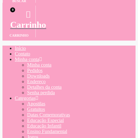
BUSCAR
0
Carrinho
CARRINHO
Início
Contato
Minha conta
Minha conta
Pedidos
Downloads
Endereço
Detalhes da conta
Senha perdida
Categorias
Apostilas
Gratuitos
Datas Comemorativas
Educação Especial
Educação Infantil
Ensino Fundamental
Jogos