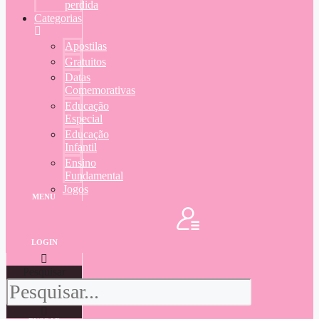
perdida
Categorias
Apostilas
Gratuitos
Datas
Comemorativas
Educação
Especial
Educação
Infantil
Ensino
Fundamental
Jogos
MENU
LOGIN
Pesquisar