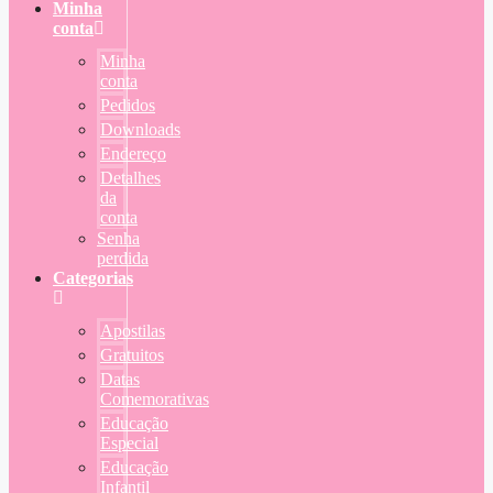
Minha
conta
Minha
conta
Pedidos
Downloads
Endereço
Detalhes
da
conta
Senha
perdida
Categorias
Apostilas
Gratuitos
Datas
Comemorativas
Educação
Especial
Educação
Infantil