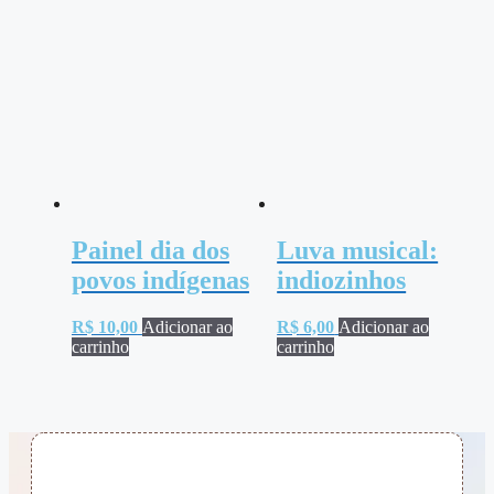
Painel dia dos
Luva musical:
povos indígenas
indiozinhos
R$
10,00
Adicionar ao
R$
6,00
Adicionar ao
carrinho
carrinho