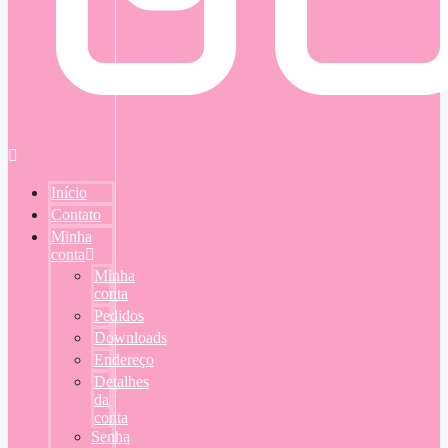
Início
Contato
Minha
conta
Minha
conta
Pedidos
Downloads
Endereço
Detalhes
da
conta
Senha