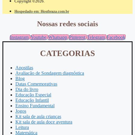
Copyright ©2026.
Hospedado em: Hostbraza.com.br
Nossas redes sociais
Instagram
Youtube
Whatsapp
Pinterest
Telegram
Facebook
CATEGORIAS
Apostilas
Avaliação de Sondagem diagnóstica
Blog
Datas Comemorativas
Dia do livro
Educação Especial
Educação Infantil
Ensino Fundamental
Jogos
Kit sala de aula crianças
Kit sala de aula doce aventura
Leitura
Matemática