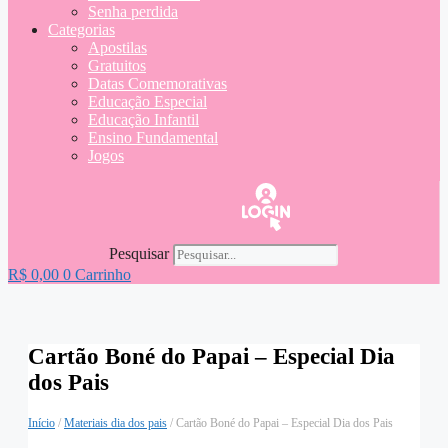
Senha perdida
Categorias
Apostilas
Gratuitos
Datas Comemorativas
Educação Especial
Educação Infantil
Ensino Fundamental
Jogos
Pesquisar
R$
0,00
0
Carrinho
Cartão Boné do Papai – Especial Dia
dos Pais
Início
/
Materiais dia dos pais
/ Cartão Boné do Papai – Especial Dia dos Pais