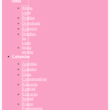
conta
Minha
conta
Pedidos
Downloads
Endereço
Detalhes
da
conta
Senha
perdida
Categorias
Apostilas
Gratuitos
Datas
Comemorativas
Educação
Especial
Educação
Infantil
Ensino
Fundamental