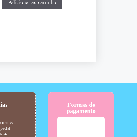
Adicionar ao carrinho
ias
Formas de
pagamento
morativas
pecial
fantil