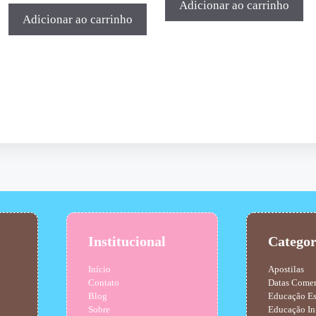
Adicionar ao carrinho
Adicionar ao carrinho
Institucional
Categor
Início
Apostilas
Contato
Datas Come
Blog
Educação Es
Sobre
Educação In