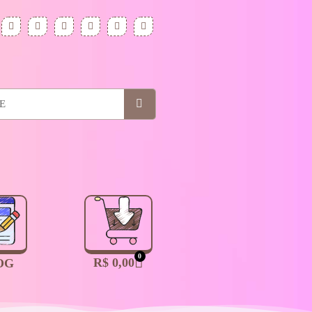
0
R$
0,00
OG