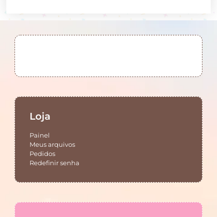
Loja
Painel
Meus arquivos
Pedidos
Redefinir senha