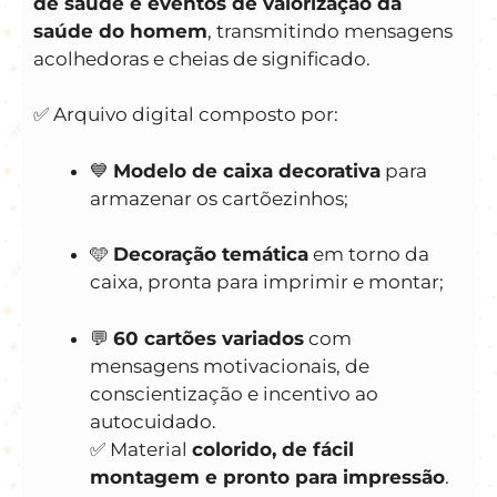
de saúde e eventos de valorização da
saúde do homem
, transmitindo mensagens
acolhedoras e cheias de significado.
✅ Arquivo digital composto por:
💙
Modelo de caixa decorativa
para
armazenar os cartõezinhos;
🩵
Decoração temática
em torno da
caixa, pronta para imprimir e montar;
💬
60 cartões variados
com
mensagens motivacionais, de
conscientização e incentivo ao
autocuidado.
✅ Material
colorido, de fácil
montagem e pronto para impressão
.