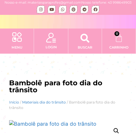
Nosso e-mail: materiaisparaprofes@gmail.com
Nosso telefone: 43 998649903
0
LOGIN
MENU
BUSCAR
CARRINHO
Bambolê para foto dia do
trânsito
Início
/
Materiais dia do trânsito
/ Bambolê para foto dia do
trânsito