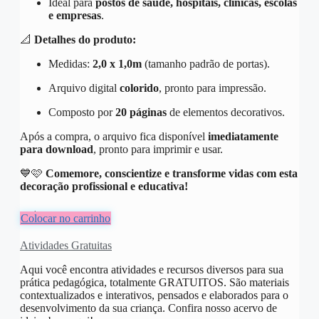
Ideal para
postos de saúde, hospitais, clínicas, escolas
e empresas
.
📐
Detalhes do produto:
Medidas:
2,0 x 1,0m
(tamanho padrão de portas).
Arquivo digital
colorido
, pronto para impressão.
Composto por
20 páginas
de elementos decorativos.
Após a compra, o arquivo fica disponível
imediatamente
para download
, pronto para imprimir e usar.
💙🩷
Comemore, conscientize e transforme vidas com esta
decoração profissional e educativa!
R$
8,00
Colocar no carrinho
Atividades Gratuitas
Aqui você encontra atividades e recursos diversos para sua
prática pedagógica, totalmente GRATUITOS. São materiais
contextualizados e interativos, pensados e elaborados para o
desenvolvimento da sua criança. Confira nosso acervo de