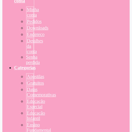
conta
Minha
conta
Pedidos
Downloads
Endereço
Detalhes
da
conta
Senha
perdida
Categorias
Apostilas
Gratuitos
Datas
Comemorativas
Educação
Especial
Educação
Infantil
Ensino
Fundamental