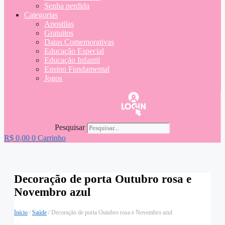
Senha perdida
Categorias
Apostilas
Gratuitos
Datas Comemorativas
Educação Especial
Educação Infantil
Ensino Fundamental
Jogos
Pesquisar
R$
0,00
0
Carrinho
Decoração de porta Outubro rosa e
Novembro azul
Início
/
Saúde
/ Decoração de porta Outubro rosa e Novembro azul