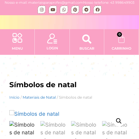
Nosso e-mail: materiaisparaprofes@gmail.com
Nosso telefone: 43 998649903
0
LOGIN
MENU
BUSCAR
CARRINHO
Símbolos de natal
Início
/
Materiais de Natal
/ Símbolos de natal