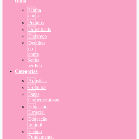
conta
Minha
conta
Pedidos
Downloads
Endereço
Detalhes
da
conta
Senha
perdida
Categorias
Apostilas
Gratuitos
Datas
Comemorativas
Educação
Especial
Educação
Infantil
Ensino
Fundamental