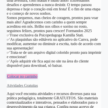
uma aventura, com risadas e muito amor! Enfrentamos
desafios e aprendemos a nunca desistir. O tempo passou
depressa e hoje o coração está em festa! É o fim de uma etapa
e o começo de novos sonhos.
Somos pequenos, mas cheios de coragem, prontos para voar
mais alto! Agradecemos com carinho a quem sempre
acreditou em nós. Brilho nos olhos e sorriso no rosto,
seguimos felizes, prontos para crescer! Formandos 2025
✅️Frase exclusiva da Psicopedagoga Kamilla Stati.
✅️As plaquinhas são editáveis no aplicativo do Canva, pode
modificar, aumentar ou diminuir a escrita, tudo de acordo com
sua apresentação!
✅️Trata-se de um arquivo digital colorido pronto para imprimir
e emocionar!
✅️Após adquirir ele fica aqui no site na área do cliente
disponível para download, só baixar.
R$
8,00
Colocar no carrinho
Atividades Gratuitas
Aqui você encontra atividades e recursos diversos para sua
prática pedagógica, totalmente GRATUITOS. São materiais
contextualizados e interativos, pensados e elaborados para o
desenvolvimento da sua criança. Confira nosso acervo de