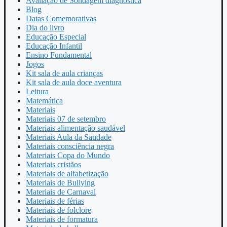
Avaliação de Sondagem diagnóstica
Blog
Datas Comemorativas
Dia do livro
Educação Especial
Educação Infantil
Ensino Fundamental
Jogos
Kit sala de aula crianças
Kit sala de aula doce aventura
Leitura
Matemática
Materiais
Materiais 07 de setembro
Materiais alimentação saudável
Materiais Aula da Saudade
Materiais consciência negra
Materiais Copa do Mundo
Materiais cristãos
Materiais de alfabetização
Materiais de Bullying
Materiais de Carnaval
Materiais de férias
Materiais de folclore
Materiais de formatura