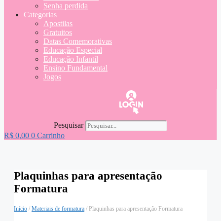
Senha perdida
Categorias
Apostilas
Gratuitos
Datas Comemorativas
Educação Especial
Educação Infantil
Ensino Fundamental
Jogos
Pesquisar
R$
0,00
0
Carrinho
Plaquinhas para apresentação
Formatura
Início
/
Materiais de formatura
/ Plaquinhas para apresentação Formatura