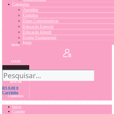
Categorias
Apostilas
Gratuitos
Datas Comemorativas
Educação Especial
Educação Infantil
Ensino Fundamental
Jogos
MENU
LOGIN
Pesquisar
BUSCAR
R$
0,00
0
Carrinho
CARRINHO
Início
Contato