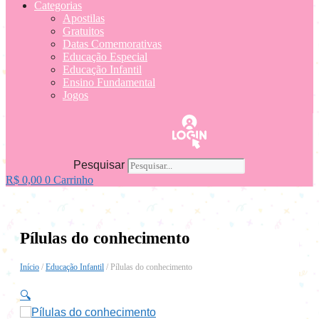
Categorias
Apostilas
Gratuitos
Datas Comemorativas
Educação Especial
Educação Infantil
Ensino Fundamental
Jogos
Pesquisar
R$
0,00
0
Carrinho
Pílulas do conhecimento
Início
/
Educação Infantil
/ Pílulas do conhecimento
🔍