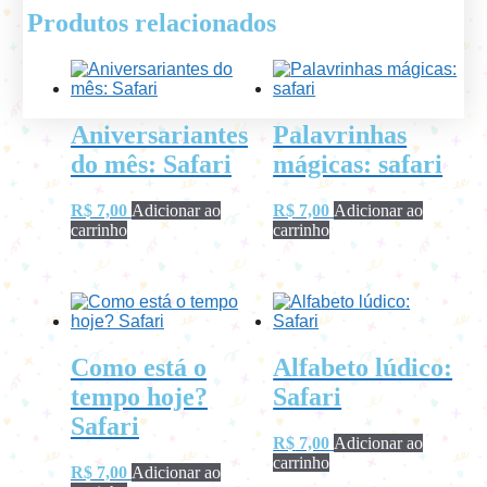
Produtos relacionados
Aniversariantes
Palavrinhas
do mês: Safari
mágicas: safari
R$
7,00
Adicionar ao
R$
7,00
Adicionar ao
carrinho
carrinho
Como está o
Alfabeto lúdico:
tempo hoje?
Safari
Safari
R$
7,00
Adicionar ao
carrinho
R$
7,00
Adicionar ao