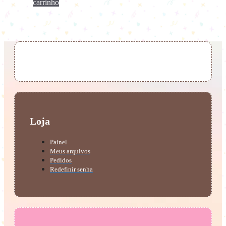
carrinho
Loja
Painel
Meus arquivos
Pedidos
Redefinir senha