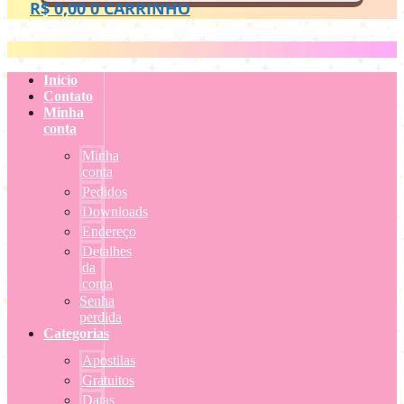
R$
0,00
0
CARRINHO
Início
Contato
Minha
conta
Minha
conta
Pedidos
Downloads
Endereço
Detalhes
da
conta
Senha
perdida
Categorias
Apostilas
Gratuitos
Datas