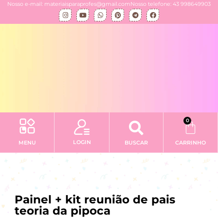
Nosso e-mail: materiaisparaprofes@gmail.com
Nosso telefone: 43 998649903
0
LOGIN
MENU
BUSCAR
CARRINHO
Minha conta
Painel + kit reunião de pais
teoria da pipoca