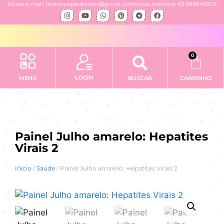
Nosso e-mail: materiaisparaprofes@gmail.com
Nosso telefone: 43 998649903
0
LOGIN
MENU
BUSCAR
CARRINHO
Painel Julho amarelo: Hepatites
Virais 2
Início
/
Saúde
/ Painel Julho amarelo: Hepatites Virais 2