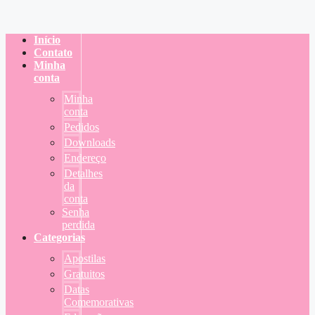
Início
Contato
Minha
conta
Minha
conta
Pedidos
Downloads
Endereço
Detalhes
da
conta
Senha
perdida
Categorias
Apostilas
Gratuitos
Datas
Comemorativas