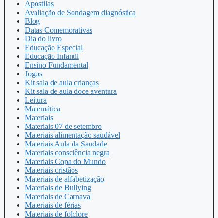
Apostilas
Avaliação de Sondagem diagnóstica
Blog
Datas Comemorativas
Dia do livro
Educação Especial
Educação Infantil
Ensino Fundamental
Jogos
Kit sala de aula crianças
Kit sala de aula doce aventura
Leitura
Matemática
Materiais
Materiais 07 de setembro
Materiais alimentação saudável
Materiais Aula da Saudade
Materiais consciência negra
Materiais Copa do Mundo
Materiais cristãos
Materiais de alfabetização
Materiais de Bullying
Materiais de Carnaval
Materiais de férias
Materiais de folclore