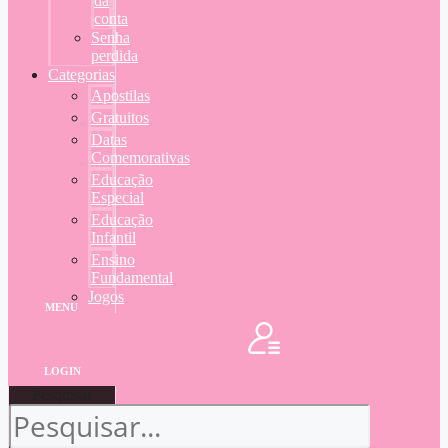
da
conta
Senha
perdida
Categorias
Apostilas
Gratuitos
Datas
Comemorativas
Educação
Especial
Educação
Infantil
Ensino
Fundamental
Jogos
MENU
LOGIN
Pesquisar