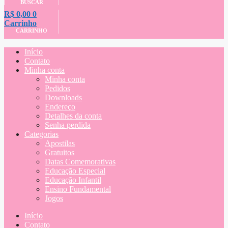
BUSCAR
R$
0,00
0
Carrinho
CARRINHO
Início
Contato
Minha conta
Minha conta
Pedidos
Downloads
Endereço
Detalhes da conta
Senha perdida
Categorias
Apostilas
Gratuitos
Datas Comemorativas
Educação Especial
Educação Infantil
Ensino Fundamental
Jogos
Início
Contato