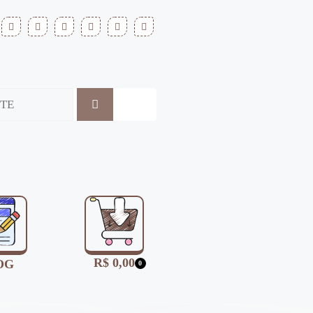
R$
0,00
OG
0