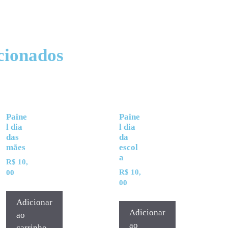
cionados
Paine
Paine
l dia
l dia
das
da
mães
escol
a
R$
10,
R$
10,
00
00
Adicionar
Adicionar
ao
ao
carrinho