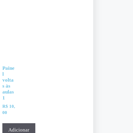
Paine
l
volta
s às
aulas
1
R$
10,
00
Adicionar