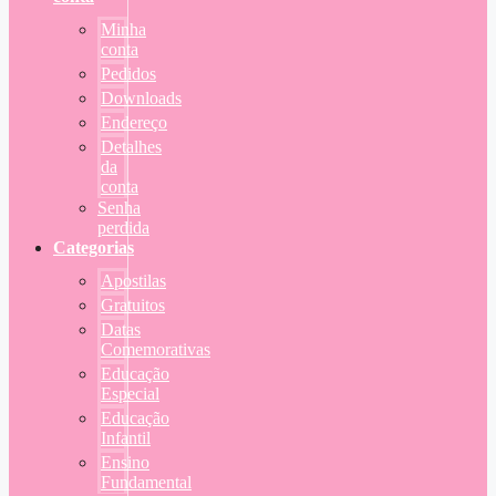
Minha
conta
Pedidos
Downloads
Endereço
Detalhes
da
conta
Senha
perdida
Categorias
Apostilas
Gratuitos
Datas
Comemorativas
Educação
Especial
Educação
Infantil
Ensino
Fundamental