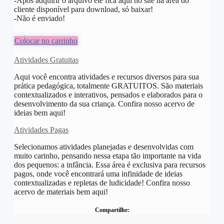
-Após adquirir o arquivo ele fica aqui no site na área do
cliente disponível para download, só baixar!
-Não é enviado!
R$
10,00
Colocar no carrinho
Atividades Gratuitas
Aqui você encontra atividades e recursos diversos para sua
prática pedagógica, totalmente GRATUITOS. São materiais
contextualizados e interativos, pensados e elaborados para o
desenvolvimento da sua criança. Confira nosso acervo de
ideias bem aqui!
Atividades Pagas
Selecionamos atividades planejadas e desenvolvidas com
muito carinho, pensando nessa etapa tão importante na vida
dos pequenos: a infância. Essa área é exclusiva para recursos
pagos, onde você encontrará uma infinidade de ideias
contextualizadas e repletas de ludicidade! Confira nosso
acervo de materiais bem aqui!
Compartilhe: