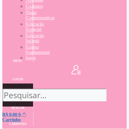
Gratuitos
Datas
Comemorativas
Educação
Especial
Educação
Infantil
Ensino
Fundamental
Jogos
MENU
LOGIN
Pesquisar
BUSCAR
R$
0,00
0
Carrinho
CARRINHO