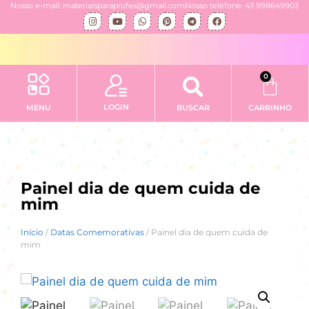
Nosso e-mail: materiaisparaprofes@gmail.com
Nosso telefone: 43 998649903
0
LOGIN
MENU
BUSCAR
CARRINHO
Painel dia de quem cuida de
mim
Início
/
Datas Comemorativas
/ Painel dia de quem cuida de
mim