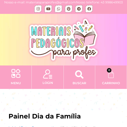
Nosso e-mail: materiaisparaprofes@gmail.com
Nosso telefone: 43 998649903
0
LOGIN
MENU
BUSCAR
CARRINHO
Painel Dia da Família