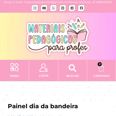
Nosso e-mail: materiaisparaprofes@gmail.com
Nosso telefone: 43 998649903
0
LOGIN
MENU
BUSCAR
CARRINHO
Painel dia da bandeira