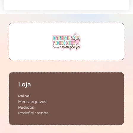
Loja
Painel
Meus arquivos
Pedidos
Redefinir senha