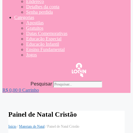
Endereço
Detalhes da conta
Senha perdida
Categorias
Apostilas
Gratuitos
Datas Comemorativas
Educação Especial
Educação Infantil
Ensino Fundamental
Jogos
Pesquisar
R$
0,00
0
Carrinho
Painel de Natal Cristão
Início
/
Materiais de Natal
/ Painel de Natal Cristão