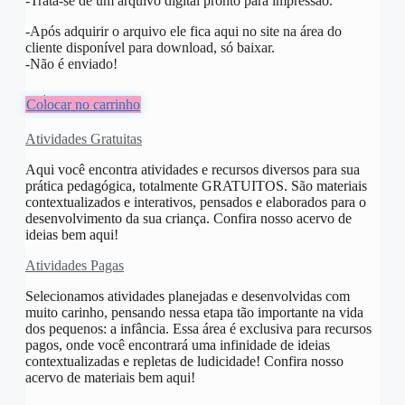
-Trata-se de um arquivo digital pronto para impressão.
-Após adquirir o arquivo ele fica aqui no site na área do
cliente disponível para download, só baixar.
-Não é enviado!
R$
10,00
Colocar no carrinho
Atividades Gratuitas
Aqui você encontra atividades e recursos diversos para sua
prática pedagógica, totalmente GRATUITOS. São materiais
contextualizados e interativos, pensados e elaborados para o
desenvolvimento da sua criança. Confira nosso acervo de
ideias bem aqui!
Atividades Pagas
Selecionamos atividades planejadas e desenvolvidas com
muito carinho, pensando nessa etapa tão importante na vida
dos pequenos: a infância. Essa área é exclusiva para recursos
pagos, onde você encontrará uma infinidade de ideias
contextualizadas e repletas de ludicidade! Confira nosso
acervo de materiais bem aqui!