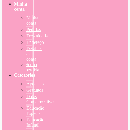
Minha
conta
Minha
conta
Pedidos
Downloads
Endereço
Detalhes
da
conta
Senha
perdida
Categorias
Apostilas
Gratuitos
Datas
Comemorativas
Educação
Especial
Educação
Infantil