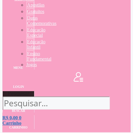
Apostilas
Gratuitos
Datas
Comemorativas
Educação
Especial
Educação
Infantil
Ensino
Fundamental
Jogos
MENU
LOGIN
Pesquisar
BUSCAR
R$
0,00
0
Carrinho
CARRINHO