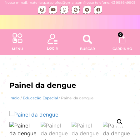
Nosso e-mail: materiaisparaprofes@gmail.com
Nosso telefone: 43 998649903
0
LOGIN
MENU
BUSCAR
CARRINHO
Painel da dengue
Início
/
Educação Especial
/ Painel da dengue