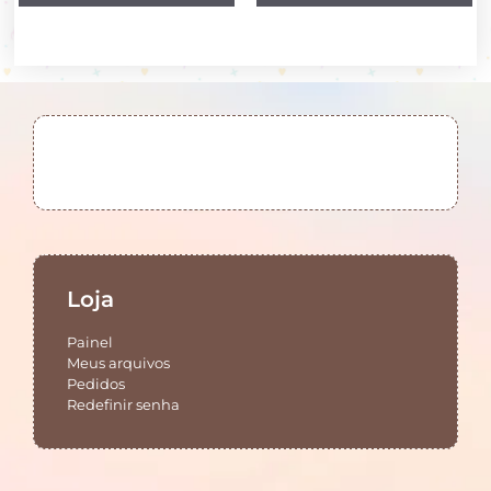
Loja
Painel
Meus arquivos
Pedidos
Redefinir senha