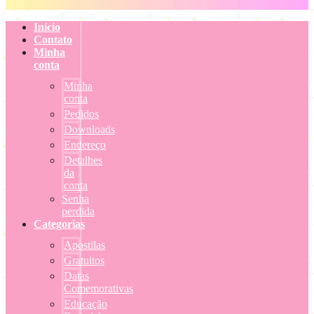
Início
Contato
Minha
conta
Minha
conta
Pedidos
Downloads
Endereço
Detalhes
da
conta
Senha
perdida
Categorias
Apostilas
Gratuitos
Datas
Comemorativas
Educação