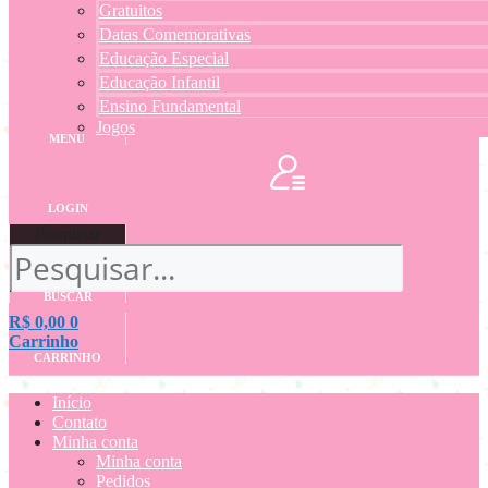
Gratuitos
Datas Comemorativas
Educação Especial
Educação Infantil
Ensino Fundamental
Jogos
MENU
LOGIN
Pesquisar
BUSCAR
R$
0,00
0
Carrinho
CARRINHO
Início
Contato
Minha conta
Minha conta
Pedidos