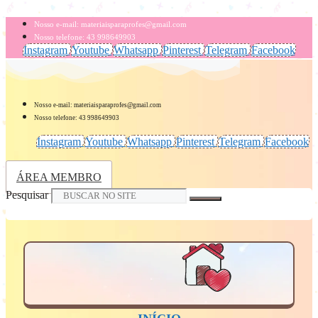
Pular
para
Nosso e-mail: materiaisparaprofes@gmail.com
o
Nosso telefone: 43 998649903
conteúdo
Instagram
Youtube
Whatsapp
Pinterest
Telegram
Facebook
Nosso e-mail: materiaisparaprofes@gmail.com
Nosso telefone: 43 998649903
Instagram
Youtube
Whatsapp
Pinterest
Telegram
Facebook
ÁREA MEMBRO
Pesquisar