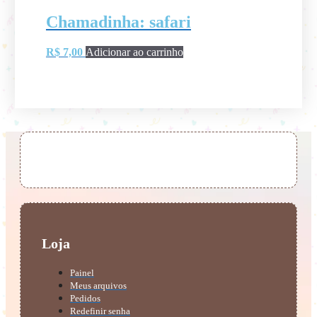
Chamadinha: safari
R$
7,00
Adicionar ao carrinho
Loja
Painel
Meus arquivos
Pedidos
Redefinir senha