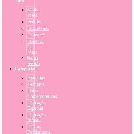
conta
Minha
conta
Pedidos
Downloads
Endereço
Detalhes
da
conta
Senha
perdida
Categorias
Apostilas
Gratuitos
Datas
Comemorativas
Educação
Especial
Educação
Infantil
Ensino
Fundamental