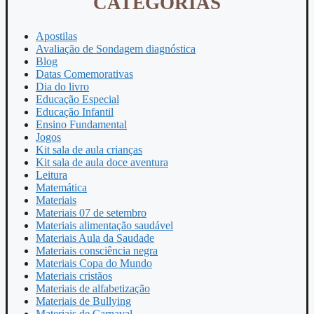
CATEGORIAS
Apostilas
Avaliação de Sondagem diagnóstica
Blog
Datas Comemorativas
Dia do livro
Educação Especial
Educação Infantil
Ensino Fundamental
Jogos
Kit sala de aula crianças
Kit sala de aula doce aventura
Leitura
Matemática
Materiais
Materiais 07 de setembro
Materiais alimentação saudável
Materiais Aula da Saudade
Materiais consciência negra
Materiais Copa do Mundo
Materiais cristãos
Materiais de alfabetização
Materiais de Bullying
Materiais de Carnaval