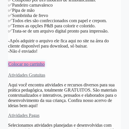
✅️Pandeiro carnavalesco
✅️Pipa de mão
✅️Sombrinha de frevo
✅️Todos eles são confeccionados com papel e crepom.
✅️Temos as opções P&B para colorir e colorido.
✅️Trata-se de um arquivo digital pronto para impressão.
-Após adquirir o arquivo ele fica aqui no site na área do
cliente disponível para download, só baixar.
-Não é enviado!
R$
8,00
Colocar no carrinho
Atividades Gratuitas
Aqui você encontra atividades e recursos diversos para sua
prática pedagógica, totalmente GRATUITOS. São materiais
contextualizados e interativos, pensados e elaborados para o
desenvolvimento da sua criança. Confira nosso acervo de
ideias bem aqui!
Atividades Pagas
Selecionamos atividades planejadas e desenvolvidas com