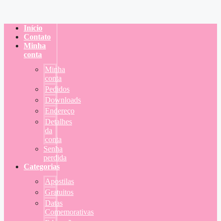
Início
Contato
Minha
conta
Minha
conta
Pedidos
Downloads
Endereço
Detalhes
da
conta
Senha
perdida
Categorias
Apostilas
Gratuitos
Datas
Comemorativas