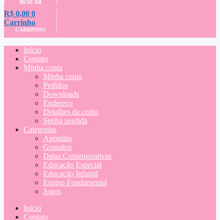
BUSCAR
R$
0,00
0
Carrinho
CARRINHO
Início
Contato
Minha conta
Minha conta
Pedidos
Downloads
Endereço
Detalhes da conta
Senha perdida
Categorias
Apostilas
Gratuitos
Datas Comemorativas
Educação Especial
Educação Infantil
Ensino Fundamental
Jogos
Início
Contato