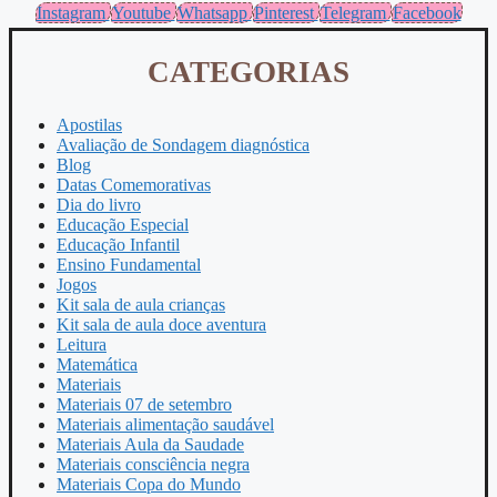
Instagram
Youtube
Whatsapp
Pinterest
Telegram
Facebook
CATEGORIAS
Apostilas
Avaliação de Sondagem diagnóstica
Blog
Datas Comemorativas
Dia do livro
Educação Especial
Educação Infantil
Ensino Fundamental
Jogos
Kit sala de aula crianças
Kit sala de aula doce aventura
Leitura
Matemática
Materiais
Materiais 07 de setembro
Materiais alimentação saudável
Materiais Aula da Saudade
Materiais consciência negra
Materiais Copa do Mundo