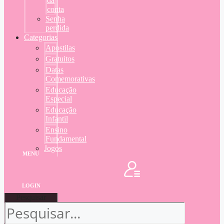
da
conta
Senha
perdida
Categorias
Apostilas
Gratuitos
Datas
Comemorativas
Educação
Especial
Educação
Infantil
Ensino
Fundamental
Jogos
MENU
LOGIN
Pesquisar