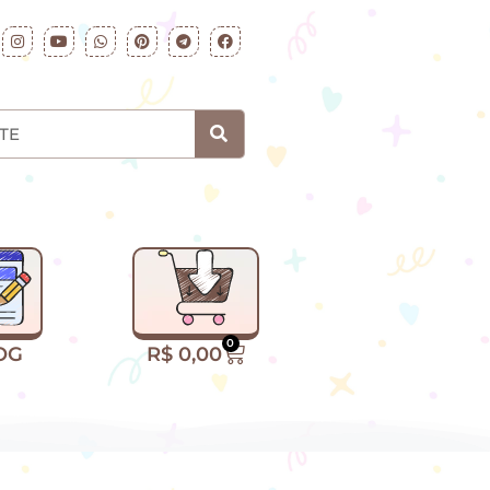
0
R$
0,00
OG