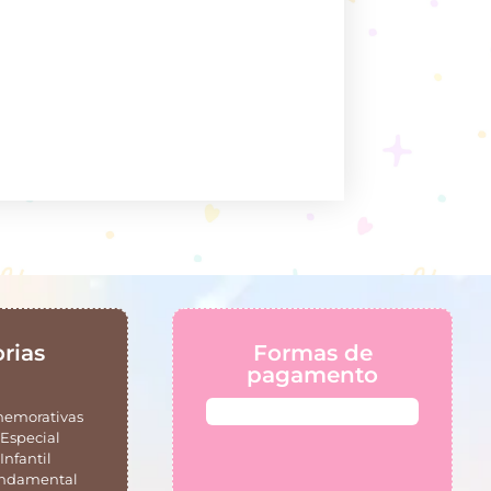
rias
Formas de
pagamento
memorativas
Especial
Infantil
undamental