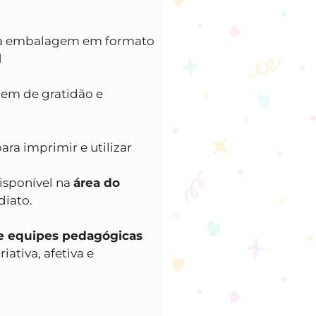
r a embalagem em formato

m de gratidão e
ara imprimir e utilizar
disponível na
área do
diato.
s e equipes pedagógicas
ativa, afetiva e