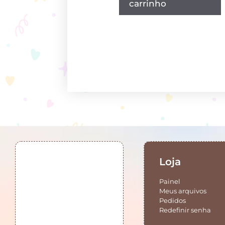
carrinho
Loja
Painel
Meus arquivos
Pedidos
Redefinir senha