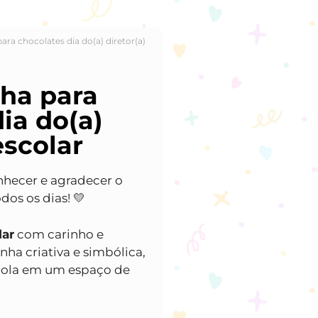
ra chocolates dia do(a) diretor(a)
ha para
ia do(a)
escolar
hecer e agradecer o
dos os dias! 💛
lar
com carinho e
nha criativa e simbólica,
scola em um espaço de