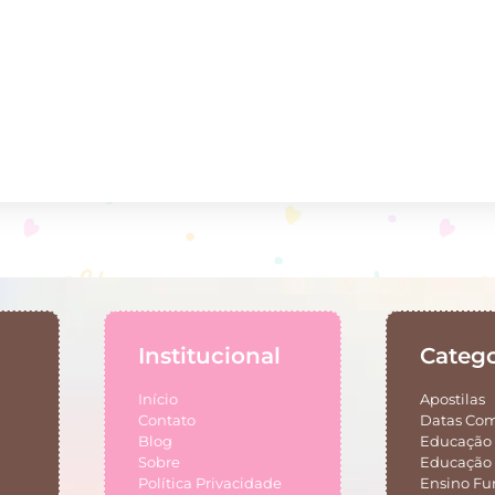
Institucional
Catego
Início
Apostilas
Contato
Datas Co
Blog
Educação 
Sobre
Educação 
Política Privacidade
Ensino F