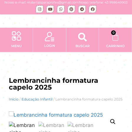
Nosso e-mail: materiaisparaprofes@gmail.com
Nosso telefone: 43 998649903
0
LOGIN
MENU
BUSCAR
CARRINHO
Lembrancinha formatura
capelo 2025
Início
/
Educação Infantil
/ Lembrancinha formatura capelo 2025