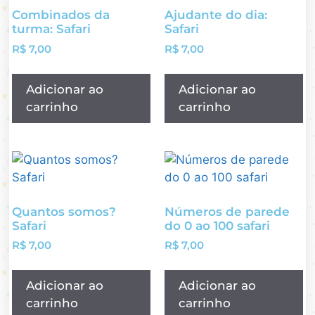
Combinados da
Ajudante do dia:
turma: Safari
Safari
R$
7,00
R$
7,00
Adicionar ao
Adicionar ao
carrinho
carrinho
Quantos somos?
Números de parede
Safari
do 0 ao 100 safari
R$
7,00
R$
7,00
Adicionar ao
Adicionar ao
carrinho
carrinho