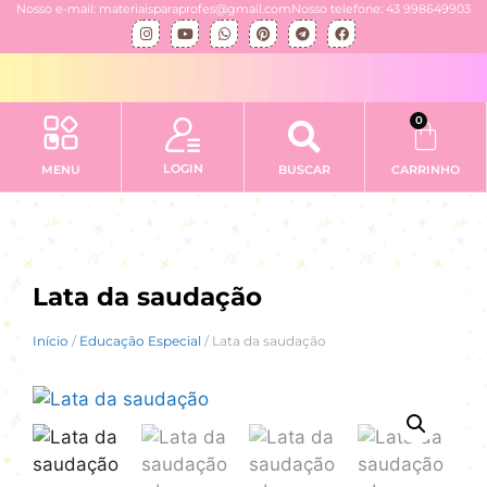
Nosso e-mail: materiaisparaprofes@gmail.com
Nosso telefone: 43 998649903
0
LOGIN
MENU
BUSCAR
CARRINHO
Lata da saudação
Início
/
Educação Especial
/ Lata da saudação