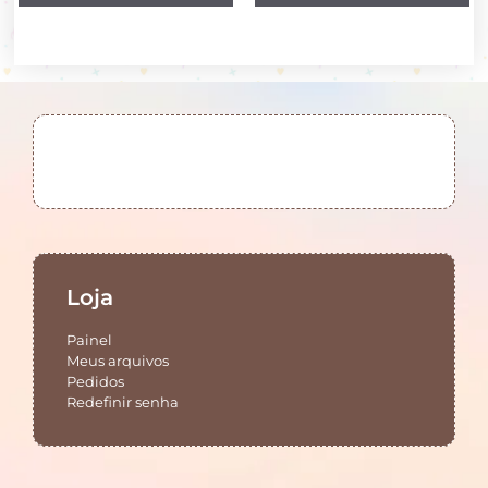
Loja
Painel
Meus arquivos
Pedidos
Redefinir senha