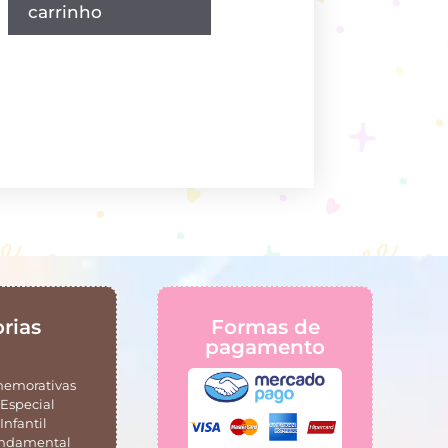
carrinho
rias
Formas de
pagamento
memorativas
Especial
Infantil
undamental