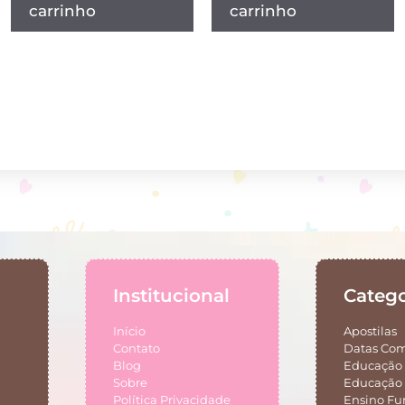
carrinho
carrinho
Institucional
Catego
Início
Apostilas
Contato
Datas Co
Blog
Educação 
Sobre
Educação 
Política Privacidade
Ensino F