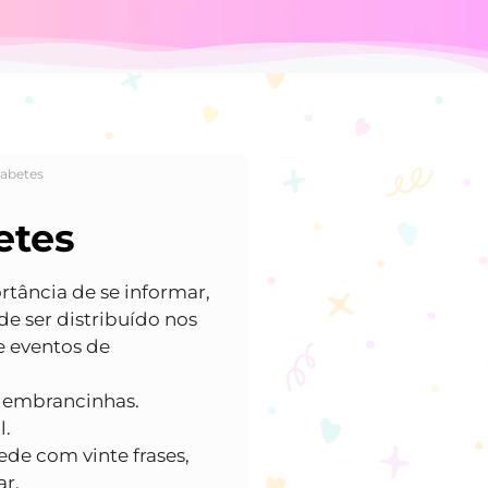
iabetes
etes
rtância de se informar,
de ser distribuído nos
 e eventos de
lembrancinhas.
l.
ede com vinte frases,
ar.