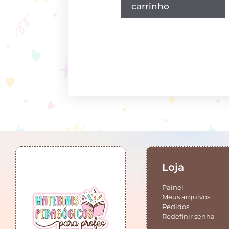
carrinho
Loja
Painel
Meus arquivos
Pedidos
Redefinir senha