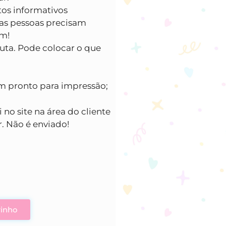
tos informativos
as pessoas precisam
ém!
uta. Pode colocar o que
om pronto para impressão;
 no site na área do cliente
. Não é enviado!
0
rinho