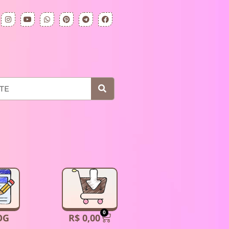
0
R$
0,00
OG