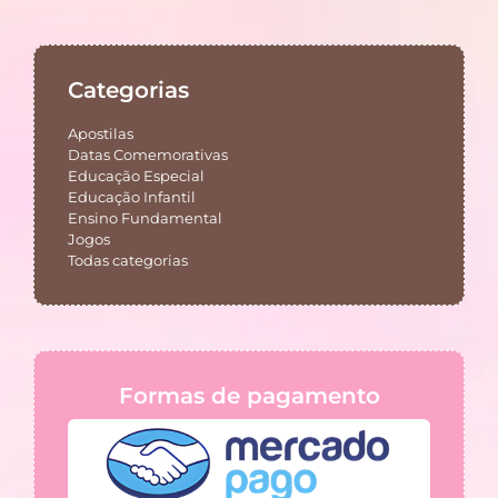
Categorias
Apostilas
Datas Comemorativas
Educação Especial
Educação Infantil
Ensino Fundamental
Jogos
Todas categorias
Formas de pagamento