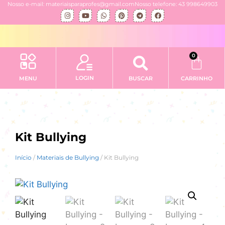
Nosso e-mail: materiaisparaprofes@gmail.com
Nosso telefone: 43 998649903
0
LOGIN
MENU
BUSCAR
CARRINHO
Kit Bullying
Início
/
Materiais de Bullying
/ Kit Bullying