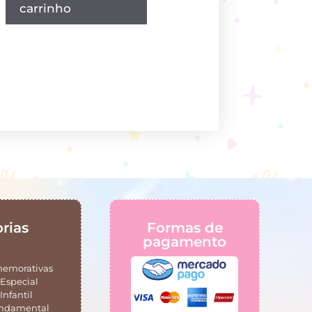
carrinho
rias
Formas de
pagamento
memorativas
Especial
Infantil
undamental