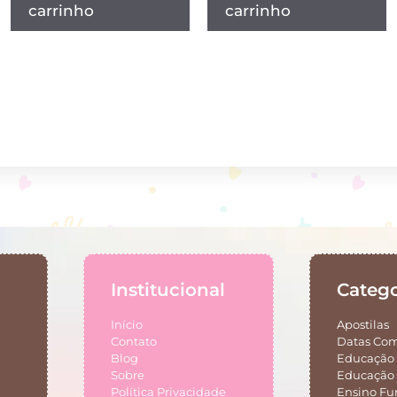
carrinho
carrinho
Institucional
Catego
Início
Apostilas
Contato
Datas Co
Blog
Educação 
Sobre
Educação 
Política Privacidade
Ensino F