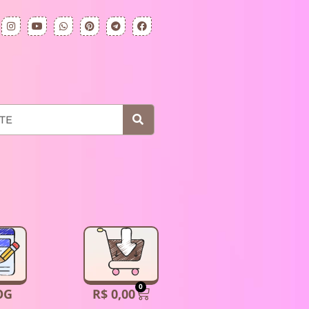
0
R$
0,00
OG