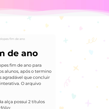
elopes fim de ano
m de ano
opes fim de ano para
os alunos, após o termino
is agradável que concluir
interativa. O arquivo
a alça possui 2 títulos
fólio;