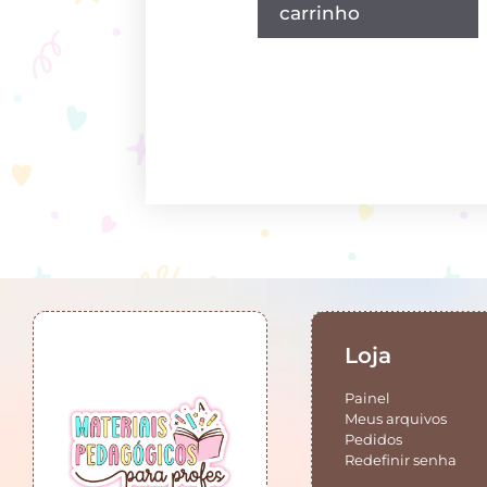
carrinho
Loja
Painel
Meus arquivos
Pedidos
Redefinir senha