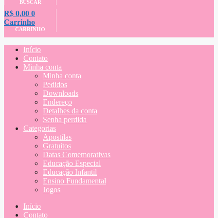
BUSCAR
R$
0,00
0
Carrinho
CARRINHO
Início
Contato
Minha conta
Minha conta
Pedidos
Downloads
Endereço
Detalhes da conta
Senha perdida
Categorias
Apostilas
Gratuitos
Datas Comemorativas
Educação Especial
Educação Infantil
Ensino Fundamental
Jogos
Início
Contato