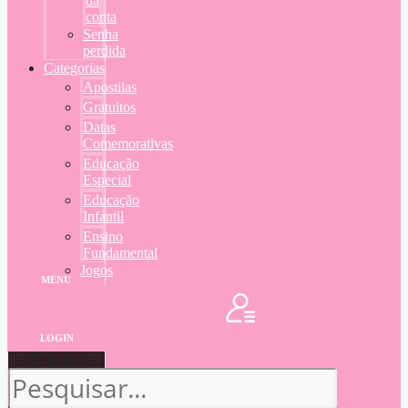
da
conta
Senha
perdida
Categorias
Apostilas
Gratuitos
Datas
Comemorativas
Educação
Especial
Educação
Infantil
Ensino
Fundamental
Jogos
MENU
LOGIN
Pesquisar