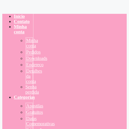
Início
Contato
Minha
conta
Minha
conta
Pedidos
Downloads
Endereço
Detalhes
da
conta
Senha
perdida
Categorias
Apostilas
Gratuitos
Datas
Comemorativas