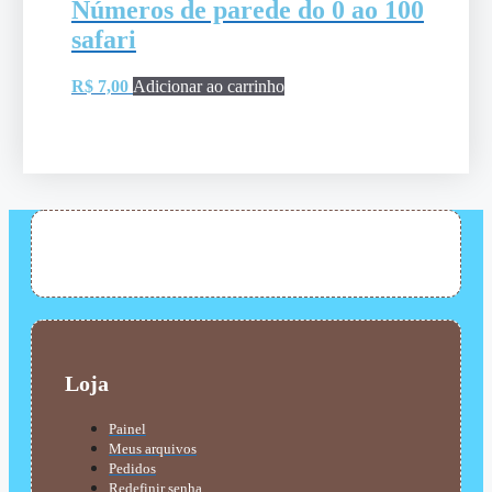
Números de parede do 0 ao 100
safari
R$
7,00
Adicionar ao carrinho
Loja
Painel
Meus arquivos
Pedidos
Redefinir senha