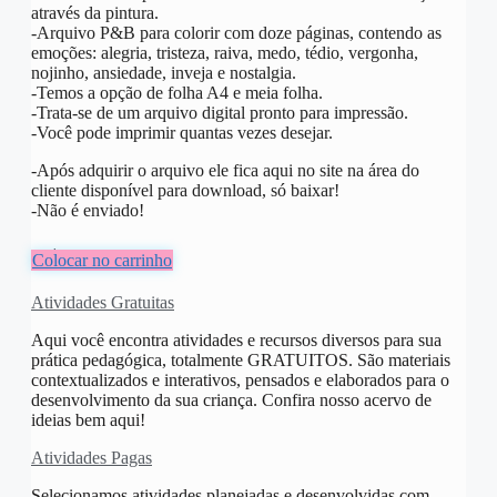
através da pintura.
-Arquivo P&B para colorir com doze páginas, contendo as
emoções: alegria, tristeza, raiva, medo, tédio, vergonha,
nojinho, ansiedade, inveja e nostalgia.
-Temos a opção de folha A4 e meia folha.
-Trata-se de um arquivo digital pronto para impressão.
-Você pode imprimir quantas vezes desejar.
-Após adquirir o arquivo ele fica aqui no site na área do
cliente disponível para download, só baixar!
-Não é enviado!
R$
5,00
Colocar no carrinho
Atividades Gratuitas
Aqui você encontra atividades e recursos diversos para sua
prática pedagógica, totalmente GRATUITOS. São materiais
contextualizados e interativos, pensados e elaborados para o
desenvolvimento da sua criança. Confira nosso acervo de
ideias bem aqui!
Atividades Pagas
Selecionamos atividades planejadas e desenvolvidas com