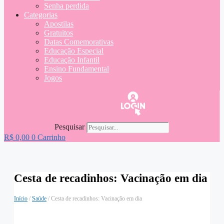
Senha perdida
Categorias
Apostilas
Gratuitos
Datas Comemorativas
Educação Especial
Educação Infantil
Ensino Fundamental
Jogos
Pesquisar
R$
0,00
0
Carrinho
Cesta de recadinhos: Vacinação em dia
Início
/
Saúde
/ Cesta de recadinhos: Vacinação em dia