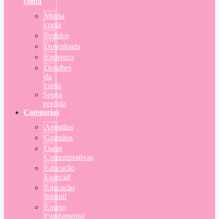
conta
Minha
conta
Pedidos
Downloads
Endereço
Detalhes
da
conta
Senha
perdida
Categorias
Apostilas
Gratuitos
Datas
Comemorativas
Educação
Especial
Educação
Infantil
Ensino
Fundamental