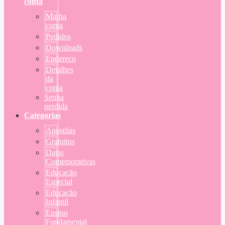
conta
Minha
conta
Pedidos
Downloads
Endereço
Detalhes
da
conta
Senha
perdida
Categorias
Apostilas
Gratuitos
Datas
Comemorativas
Educação
Especial
Educação
Infantil
Ensino
Fundamental