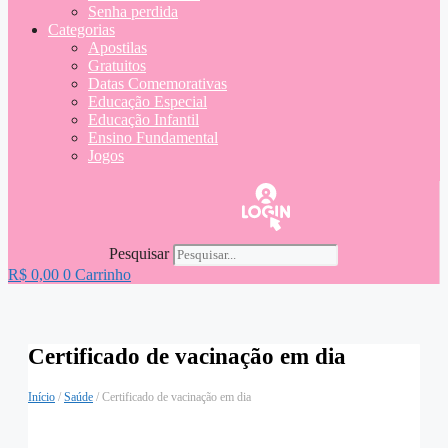
Senha perdida
Categorias
Apostilas
Gratuitos
Datas Comemorativas
Educação Especial
Educação Infantil
Ensino Fundamental
Jogos
Pesquisar
R$
0,00
0
Carrinho
Certificado de vacinação em dia
Início
/
Saúde
/ Certificado de vacinação em dia