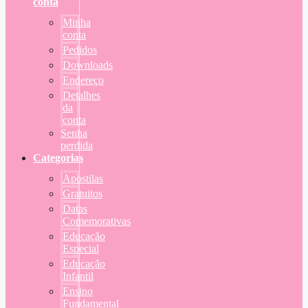
conta
Minha
conta
Pedidos
Downloads
Endereço
Detalhes
da
conta
Senha
perdida
Categorias
Apostilas
Gratuitos
Datas
Comemorativas
Educação
Especial
Educação
Infantil
Ensino
Fundamental