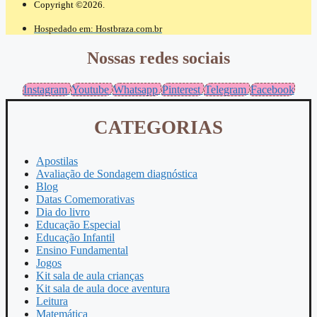
Copyright ©2026.
Hospedado em: Hostbraza.com.br
Nossas redes sociais
Instagram
Youtube
Whatsapp
Pinterest
Telegram
Facebook
CATEGORIAS
Apostilas
Avaliação de Sondagem diagnóstica
Blog
Datas Comemorativas
Dia do livro
Educação Especial
Educação Infantil
Ensino Fundamental
Jogos
Kit sala de aula crianças
Kit sala de aula doce aventura
Leitura
Matemática