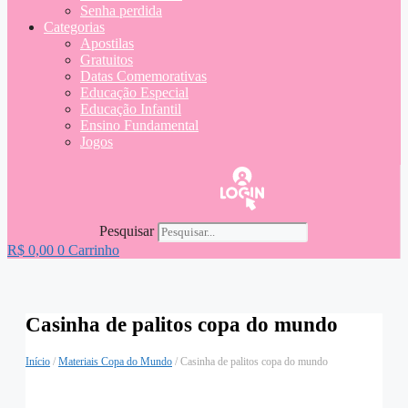
Senha perdida
Categorias
Apostilas
Gratuitos
Datas Comemorativas
Educação Especial
Educação Infantil
Ensino Fundamental
Jogos
Pesquisar
R$
0,00
0
Carrinho
Casinha de palitos copa do mundo
Início
/
Materiais Copa do Mundo
/ Casinha de palitos copa do mundo