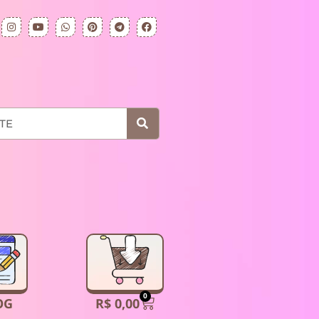
0
R$
0,00
OG