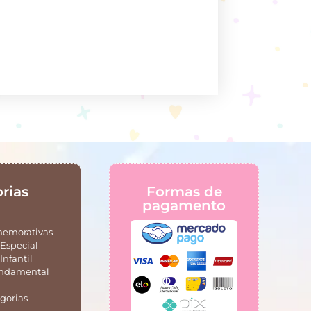
rias
Formas de
pagamento
memorativas
Especial
Infantil
undamental
gorias