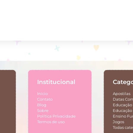
Institucional
Catego
Início
Apostilas
Contato
Datas Co
Blog
Educação 
Sobre
Educação 
Política Privacidade
Ensino F
Termos de uso
Jogos
Todas cate