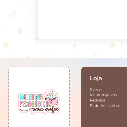
Loja
Painel
Meus arquivos
Pedidos
Redefinir senha