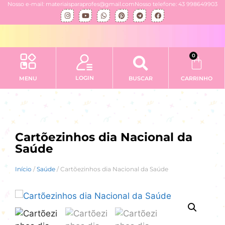
Nosso e-mail: materiaisparaprofes@gmail.com
Nosso telefone: 43 998649903
0
LOGIN
MENU
BUSCAR
CARRINHO
Cartõezinhos dia Nacional da
Saúde
Início
/
Saúde
/ Cartõezinhos dia Nacional da Saúde