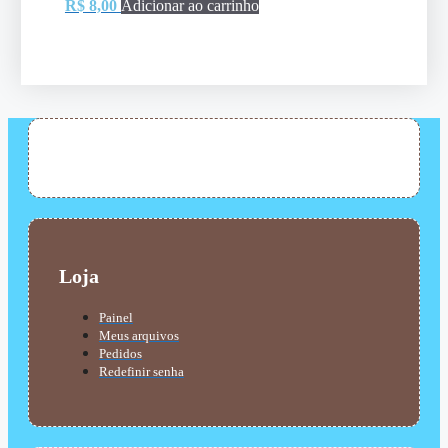
R$
8,00
Adicionar ao carrinho
Loja
Painel
Meus arquivos
Pedidos
Redefinir senha