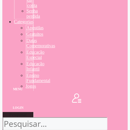
da
conta
Senha
perdida
Categorias
Apostilas
Gratuitos
Datas
Comemorativas
Educação
Especial
Educação
Infantil
Ensino
Fundamental
Jogos
MENU
LOGIN
Pesquisar