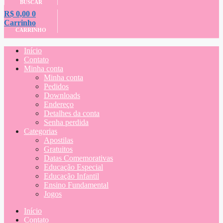
BUSCAR
R$
0,00
0
Carrinho
CARRINHO
Início
Contato
Minha conta
Minha conta
Pedidos
Downloads
Endereço
Detalhes da conta
Senha perdida
Categorias
Apostilas
Gratuitos
Datas Comemorativas
Educação Especial
Educação Infantil
Ensino Fundamental
Jogos
Início
Contato