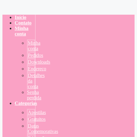
Início
Contato
Minha
conta
Minha
conta
Pedidos
Downloads
Endereço
Detalhes
da
conta
Senha
perdida
Categorias
Apostilas
Gratuitos
Datas
Comemorativas