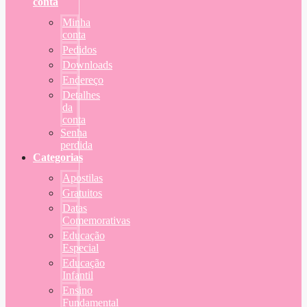
conta
Minha
conta
Pedidos
Downloads
Endereço
Detalhes
da
conta
Senha
perdida
Categorias
Apostilas
Gratuitos
Datas
Comemorativas
Educação
Especial
Educação
Infantil
Ensino
Fundamental