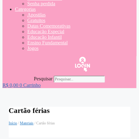
Senha perdida
Categorias
Apostilas
Gratuitos
Datas Comemorativas
Educação Especial
Educação Infantil
Ensino Fundamental
Jogos
Pesquisar
R$
0,00
0
Carrinho
Cartão férias
Início
/
Materiais
/ Cartão férias