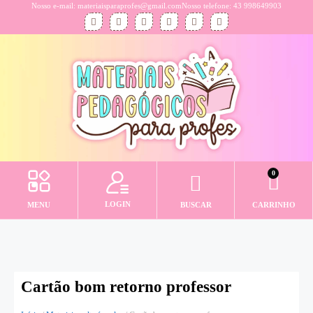
Nosso e-mail: materiaisparaprofes@gmail.com
Nosso telefone: 43 998649903
0
LOGIN
MENU
BUSCAR
CARRINHO
Cartão bom retorno professor