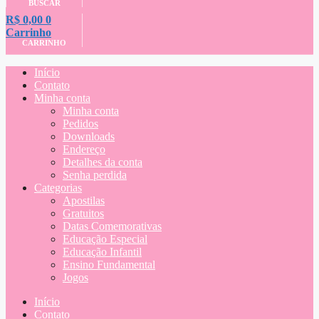
BUSCAR
R$
0,00
0
Carrinho
CARRINHO
Início
Contato
Minha conta
Minha conta
Pedidos
Downloads
Endereço
Detalhes da conta
Senha perdida
Categorias
Apostilas
Gratuitos
Datas Comemorativas
Educação Especial
Educação Infantil
Ensino Fundamental
Jogos
Início
Contato