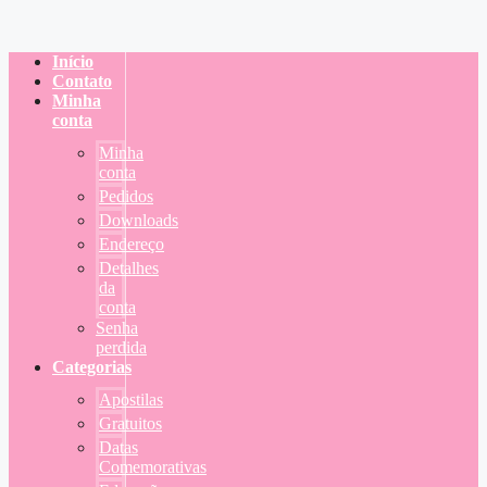
Início
Contato
Minha
conta
Minha
conta
Pedidos
Downloads
Endereço
Detalhes
da
conta
Senha
perdida
Categorias
Apostilas
Gratuitos
Datas
Comemorativas