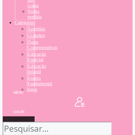
da
conta
Senha
perdida
Categorias
Apostilas
Gratuitos
Datas
Comemorativas
Educação
Especial
Educação
Infantil
Ensino
Fundamental
Jogos
MENU
LOGIN
Pesquisar