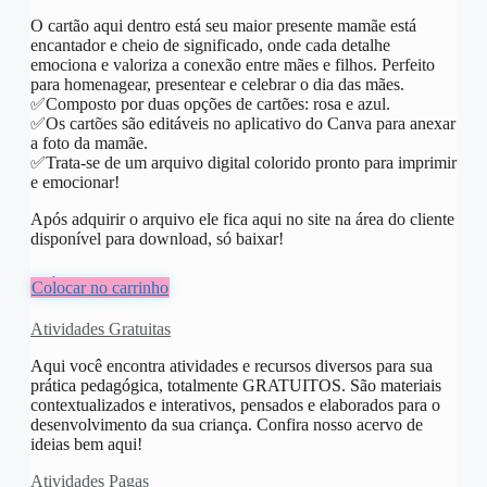
O cartão aqui dentro está seu maior presente mamãe está
encantador e cheio de significado, onde cada detalhe
emociona e valoriza a conexão entre mães e filhos. Perfeito
para homenagear, presentear e celebrar o dia das mães.
✅️Composto por duas opções de cartões: rosa e azul.
✅️Os cartões são editáveis no aplicativo do Canva para anexar
a foto da mamãe.
✅️Trata-se de um arquivo digital colorido pronto para imprimir
e emocionar!
Após adquirir o arquivo ele fica aqui no site na área do cliente
disponível para download, só baixar!
R$
8,00
Colocar no carrinho
Atividades Gratuitas
Aqui você encontra atividades e recursos diversos para sua
prática pedagógica, totalmente GRATUITOS. São materiais
contextualizados e interativos, pensados e elaborados para o
desenvolvimento da sua criança. Confira nosso acervo de
ideias bem aqui!
Atividades Pagas