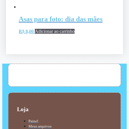
Asas para foto: dia das mães
R$
8,00
Adicionar ao carrinho
Loja
Painel
Meus arquivos