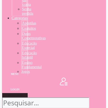
da
conta
Senha
perdida
Categorias
Apostilas
Gratuitos
Datas
Comemorativas
Educação
Especial
Educação
Infantil
Ensino
Fundamental
Jogos
MENU
LOGIN
Pesquisar