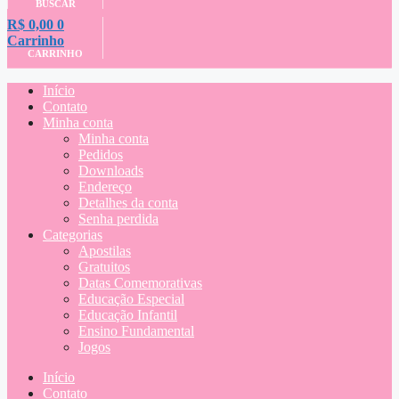
BUSCAR
R$
0,00
0
Carrinho
CARRINHO
Início
Contato
Minha conta
Minha conta
Pedidos
Downloads
Endereço
Detalhes da conta
Senha perdida
Categorias
Apostilas
Gratuitos
Datas Comemorativas
Educação Especial
Educação Infantil
Ensino Fundamental
Jogos
Início
Contato