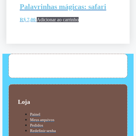
Palavrinhas mágicas: safari
R$
7,00
Adicionar ao carrinho
Loja
Painel
Meus arquivos
Pedidos
Redefinir senha