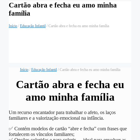
Cartão abra e fecha eu amo minha
família
Início
/
Educação Infantil
/ Cartão abra e fecha eu amo minha família
Início
/
Educação Infantil
/ Cartão abra e fecha eu amo minha família
Cartão abra e fecha eu
amo minha família
Um recurso encantador para trabalhar o afeto, os laços
familiares e a valorização emocional na infância.
✅ Contém modelos de cartão “abre e fecha” com frases que
fortalecem os vínculos familiares;
✅ Opções coloridas e para colorir — ideal para envolver as