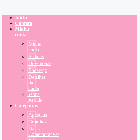
Início
Contato
Minha
conta
Minha
conta
Pedidos
Downloads
Endereço
Detalhes
da
conta
Senha
perdida
Categorias
Apostilas
Gratuitos
Datas
Comemorativas