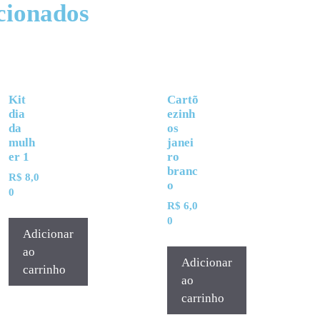
cionados
Kit
Cartõ
dia
ezinh
da
os
mulh
janei
er 1
ro
branc
R$
8,0
o
0
R$
6,0
0
Adicionar
ao
Adicionar
carrinho
ao
carrinho