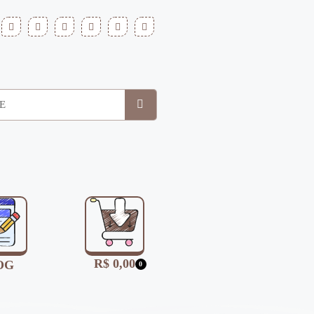
R$
0,00
OG
0