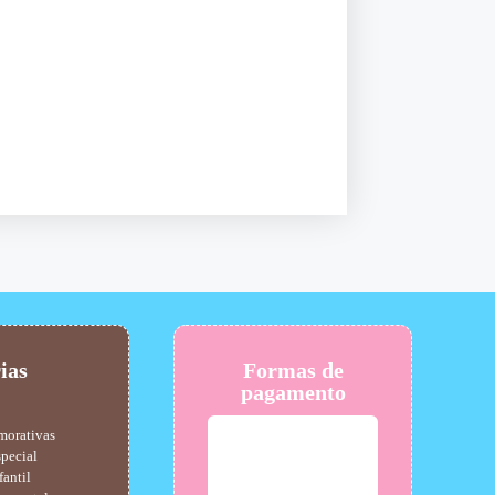
ias
Formas de
pagamento
morativas
pecial
fantil