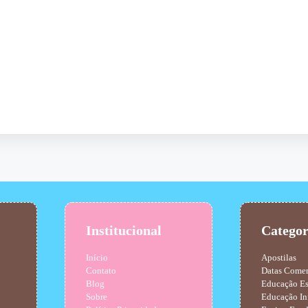
Institucional
Categor
Início
Apostilas
Contato
Datas Come
Blog
Educação Es
Sobre
Educação In