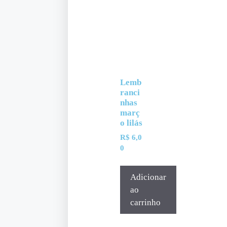
Lemb
ranci
nhas
març
o lilás
R$
6,0
0
Adicionar
ao
carrinho