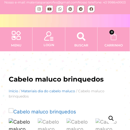
Nosso e-mail: materiaisparaprofes@gmail.com
Nosso telefone: 43 998649903
0
LOGIN
MENU
BUSCAR
CARRINHO
Cabelo maluco brinquedos
Início
/
Materiais dia do cabelo maluco
/ Cabelo maluco
brinquedos