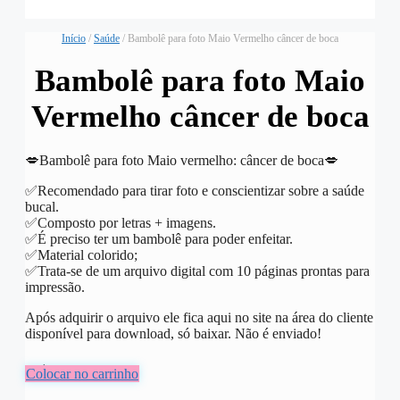
Início
/
Saúde
/ Bambolê para foto Maio Vermelho câncer de boca
Bambolê para foto Maio
Vermelho câncer de boca
💋Bambolê para foto Maio vermelho: câncer de boca💋
✅️Recomendado para tirar foto e conscientizar sobre a saúde
bucal.
✅️Composto por letras + imagens.
✅️É preciso ter um bambolê para poder enfeitar.
✅️Material colorido;
✅️Trata-se de um arquivo digital com 10 páginas prontas para
impressão.
Após adquirir o arquivo ele fica aqui no site na área do cliente
disponível para download, só baixar. Não é enviado!
R$
6,00
Colocar no carrinho