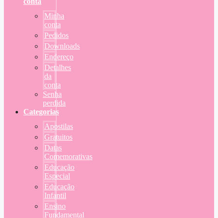
conta
Minha
conta
Pedidos
Downloads
Endereço
Detalhes
da
conta
Senha
perdida
Categorias
Apostilas
Gratuitos
Datas
Comemorativas
Educação
Especial
Educação
Infantil
Ensino
Fundamental