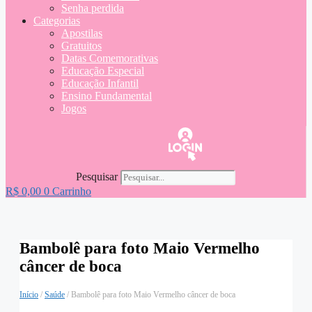
Senha perdida
Categorias
Apostilas
Gratuitos
Datas Comemorativas
Educação Especial
Educação Infantil
Ensino Fundamental
Jogos
Pesquisar
R$
0,00
0
Carrinho
Bambolê para foto Maio Vermelho
câncer de boca
Início
/
Saúde
/ Bambolê para foto Maio Vermelho câncer de boca