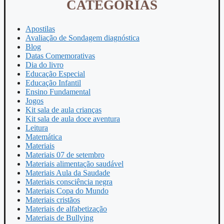
CATEGORIAS
Apostilas
Avaliação de Sondagem diagnóstica
Blog
Datas Comemorativas
Dia do livro
Educação Especial
Educação Infantil
Ensino Fundamental
Jogos
Kit sala de aula crianças
Kit sala de aula doce aventura
Leitura
Matemática
Materiais
Materiais 07 de setembro
Materiais alimentação saudável
Materiais Aula da Saudade
Materiais consciência negra
Materiais Copa do Mundo
Materiais cristãos
Materiais de alfabetização
Materiais de Bullying