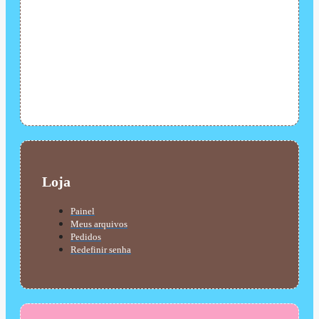
Loja
Painel
Meus arquivos
Pedidos
Redefinir senha